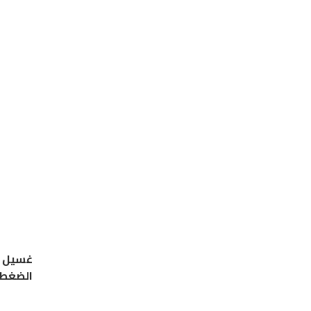
غسيل م
الضغط 