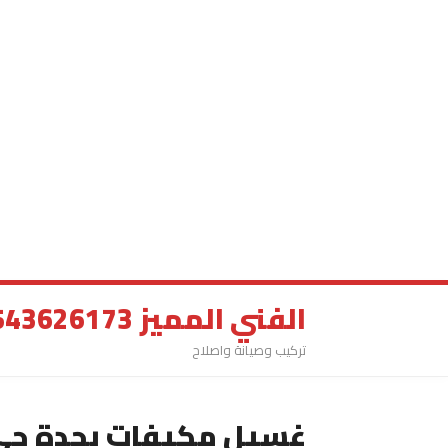
الفني المميز 0543626173
تركيب وصيانة واصلاح
غسيل مكيفات بجدة حي ا