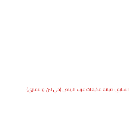
صفّح
السابق:
صيانة مكيفات غرب الرياض (حي لبن والنماري)
لمقالات