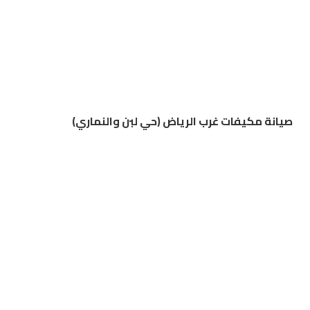
صيانة مكيفات غرب الرياض (حي لبن والنماري)