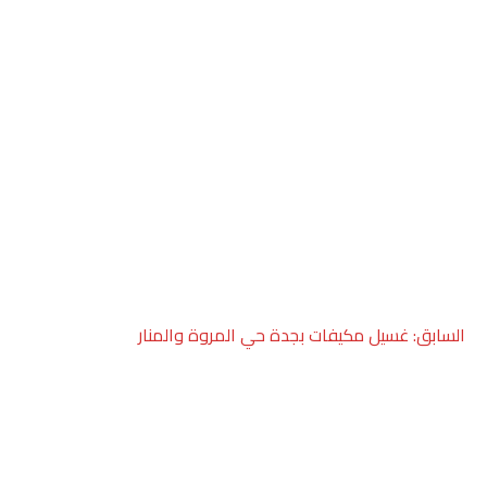
صفّح
السابق:
غسيل مكيفات بجدة حي المروة والمنار
لمقالات