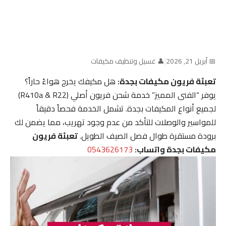
📅 أبريل 21, 2026
|
👤 غسيل وتنظيف مكيفات
تعبئة فريون مكيفات بجدة:
هل مكيفك يخرج هواءً حاراً؟
يوفر “الفنى المميز” خدمة شحن فريون أصلي (R410a & R22)
لجميع أنواع المكيفات بجدة. تشمل الخدمة فحصاً دقيقاً
للمواسير والوصلات للتأكد من عدم وجود تهريب، مما يضمن لك
برودة مستقرة طوال فصل الصيف الطويل.
تعبئة فريون
مكيفات بجدة واتساب:
0543626173