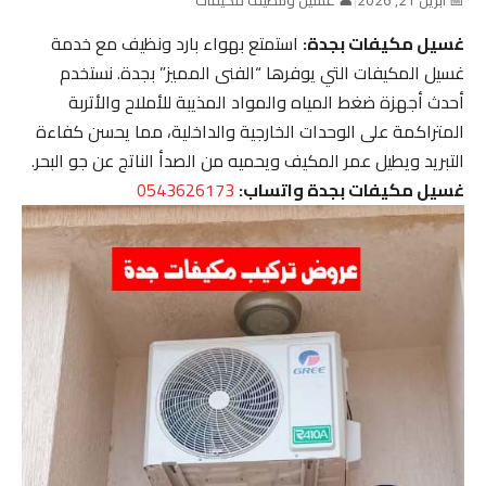
غسيل مكيفات بجدة:
استمتع بهواء بارد ونظيف مع خدمة
غسيل المكيفات التي يوفرها “الفنى المميز” بجدة. نستخدم
أحدث أجهزة ضغط المياه والمواد المذيبة للأملاح والأتربة
المتراكمة على الوحدات الخارجية والداخلية، مما يحسن كفاءة
التبريد ويطيل عمر المكيف ويحميه من الصدأ الناتج عن جو البحر.
غسيل مكيفات بجدة واتساب:
0543626173