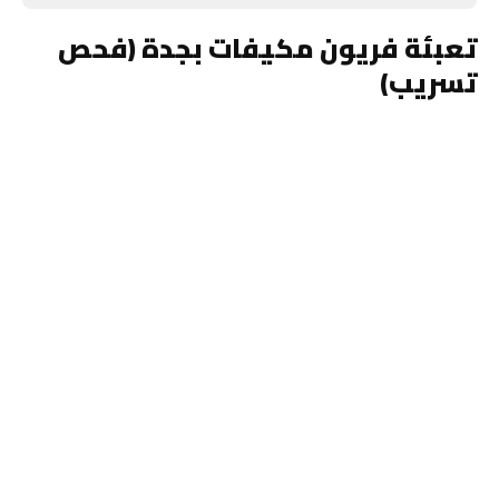
تعبئة فريون مكيفات بجدة (فحص
تسريب)