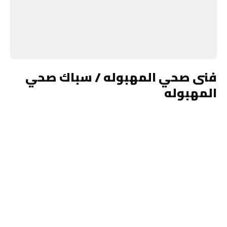
فنى صحي المهبوله / سباك صحي
المهبوله