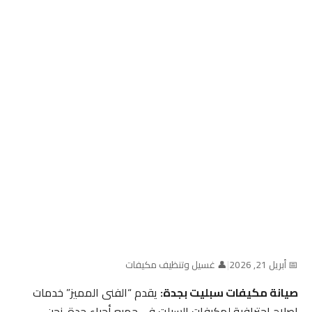
📅 أبريل 21, 2026
|
👤 غسيل وتنظيف مكيفات
صيانة مكيفات سبليت بجدة:
يقدم “الفنى المميز” خدمات
إصلاح احترافية لمكيفات السبلت في جميع أحياء جدة. نحن