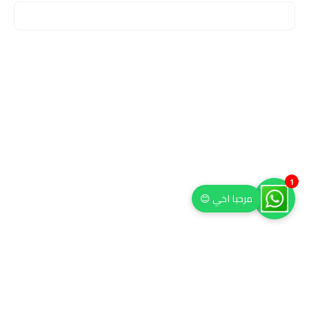
1
مرحبا اخي 😊