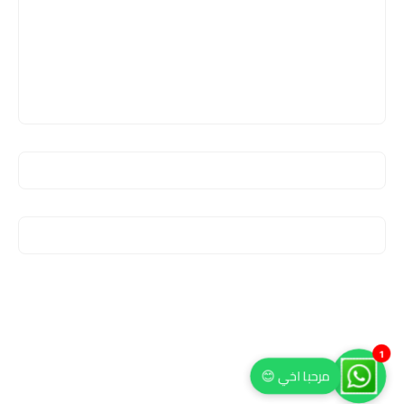
1
مرحبا اخي 😊