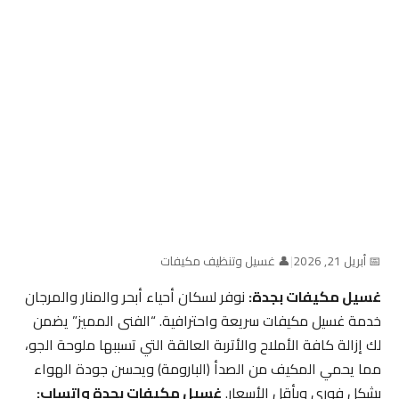
📅 أبريل 21, 2026
|
👤 غسيل وتنظيف مكيفات
غسيل مكيفات بجدة:
نوفر لسكان أحياء أبحر والمنار والمرجان
خدمة غسيل مكيفات سريعة واحترافية. “الفنى المميز” يضمن
لك إزالة كافة الأملاح والأتربة العالقة التي تسببها ملوحة الجو،
مما يحمي المكيف من الصدأ (البارومة) ويحسن جودة الهواء
بشكل فوري وبأقل الأسعار.
غسيل مكيفات بجدة واتساب: