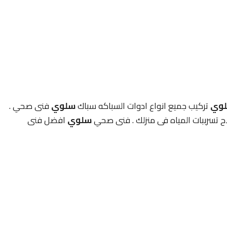
وي
تركيب جميع انواع ادوات السباكه سباك
سلوي
فنى صحي .
ح تسرببات المياه فى منزلك . فنى صحي
سلوي
افضل فنى