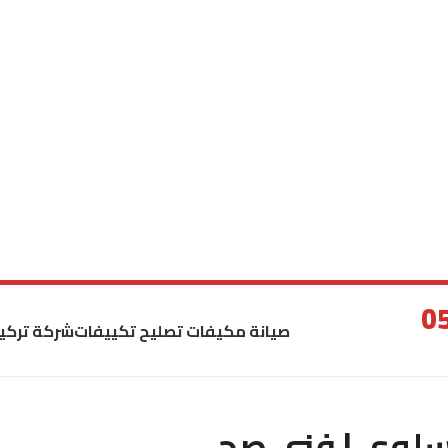
صيانة مكيفات تصليح تكييفات
شركة تركي
لوي | فني صحي