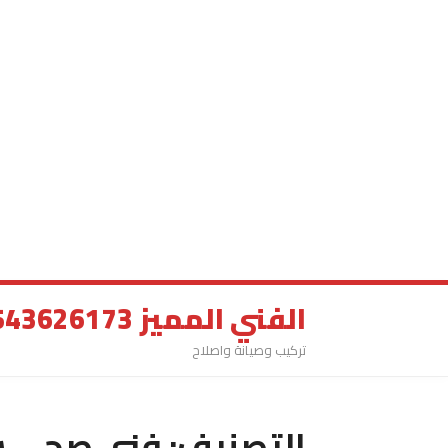
الفني المميز 0543626173
تركيب وصيانة واصلاح
التصنيف:
فني صحي س