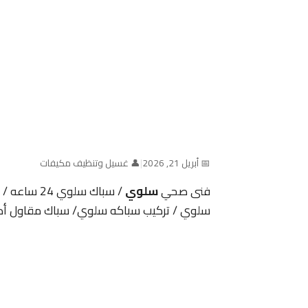
📅 أبريل 21, 2026
|
👤 غسيل وتنظيف مكيفات
فنى صحي
سلوي
/ سباك سلوي 24 ساعه / سباك صحي/رقم افضل فنى صحي
سلوي / تركيب سباكه سلوي/ سباك مقاول أد