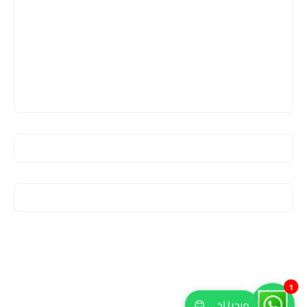
1
مرحبا اخي 😊