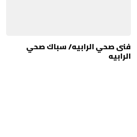
فنى صحي الرابيه/ سباك صحي
الرابيه