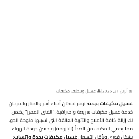
📅 أبريل 21, 2026
|
👤 غسيل وتنظيف مكيفات
غسيل مكيفات بجدة:
نوفر لسكان أحياء أبحر والمنار والمرجان
خدمة غسيل مكيفات سريعة واحترافية. “الفنى المميز” يضمن
لك إزالة كافة الأملاح والأتربة العالقة التي تسببها ملوحة الجو،
مما يحمي المكيف من الصدأ (البارومة) ويحسن جودة الهواء
بشكل فوري وبأقل الأسعار.
غسيل مكيفات بجدة واتساب: