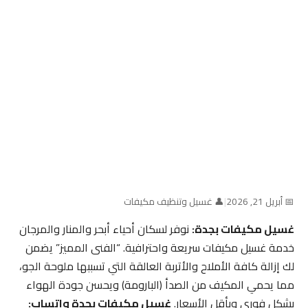
📅 أبريل 21, 2026
|
👤 غسيل وتنظيف مكيفات
غسيل مكيفات بجدة:
نوفر لسكان أحياء أبحر والمنار والمرجان
خدمة غسيل مكيفات سريعة واحترافية. “الفنى المميز” يضمن
لك إزالة كافة الأملاح والأتربة العالقة التي تسببها ملوحة الجو،
مما يحمي المكيف من الصدأ (البارومة) ويحسن جودة الهواء
بشكل فوري وبأقل الأسعار.
غسيل مكيفات بجدة واتساب: