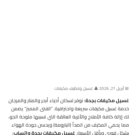
📅 أبريل 21, 2026
|
👤 غسيل وتنظيف مكيفات
غسيل مكيفات بجدة:
نوفر لسكان أحياء أبحر والمنار والمرجان
خدمة غسيل مكيفات سريعة واحترافية. “الفنى المميز” يضمن
لك إزالة كافة الأملاح والأتربة العالقة التي تسببها ملوحة الجو،
مما يحمي المكيف من الصدأ (البارومة) ويحسن جودة الهواء
بشكل فوري وبأقل الأسعار.
غسيل مكيفات بجدة واتساب: