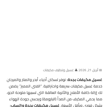
📅 أبريل 21, 2026
|
👤 غسيل وتنظيف مكيفات
غسيل مكيفات بجدة:
نوفر لسكان أحياء أبحر والمنار والمرجان
خدمة غسيل مكيفات سريعة واحترافية. “الفنى المميز” يضمن
لك إزالة كافة الأملاح والأتربة العالقة التي تسببها ملوحة الجو،
مما يحمي المكيف من الصدأ (البارومة) ويحسن جودة الهواء
بشكل فوري وبأقل الأسعار.
غسيل مكيفات بجدة واتساب: