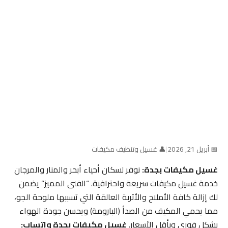
📅 أبريل 21, 2026
|
👤 غسيل وتنظيف مكيفات
غسيل مكيفات بجدة:
نوفر لسكان أحياء أبحر والمنار والمرجان
خدمة غسيل مكيفات سريعة واحترافية. “الفنى المميز” يضمن
لك إزالة كافة الأملاح والأتربة العالقة التي تسببها ملوحة الجو،
مما يحمي المكيف من الصدأ (البارومة) ويحسن جودة الهواء
بشكل فوري وبأقل الأسعار.
غسيل مكيفات بجدة واتساب: