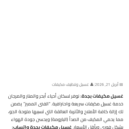
📅 أبريل 21, 2026
|
👤 غسيل وتنظيف مكيفات
غسيل مكيفات بجدة:
نوفر لسكان أحياء أبحر والمنار والمرجان
خدمة غسيل مكيفات سريعة واحترافية. “الفنى المميز” يضمن
لك إزالة كافة الأملاح والأتربة العالقة التي تسببها ملوحة الجو،
مما يحمي المكيف من الصدأ (البارومة) ويحسن جودة الهواء
بشكل فوري وبأقل الأسعار.
غسيل مكيفات بجدة واتساب: