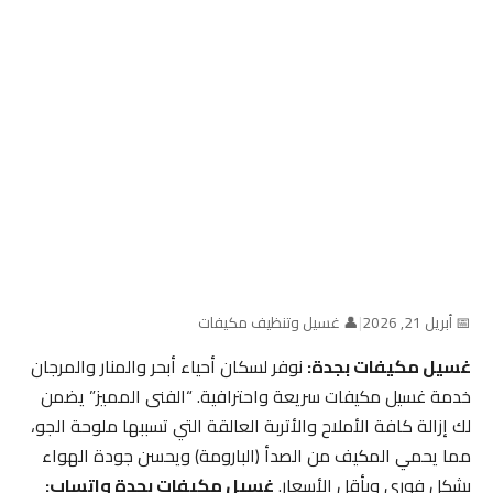
📅 أبريل 21, 2026
|
👤 غسيل وتنظيف مكيفات
غسيل مكيفات بجدة:
نوفر لسكان أحياء أبحر والمنار والمرجان
خدمة غسيل مكيفات سريعة واحترافية. “الفنى المميز” يضمن
لك إزالة كافة الأملاح والأتربة العالقة التي تسببها ملوحة الجو،
مما يحمي المكيف من الصدأ (البارومة) ويحسن جودة الهواء
بشكل فوري وبأقل الأسعار.
غسيل مكيفات بجدة واتساب: