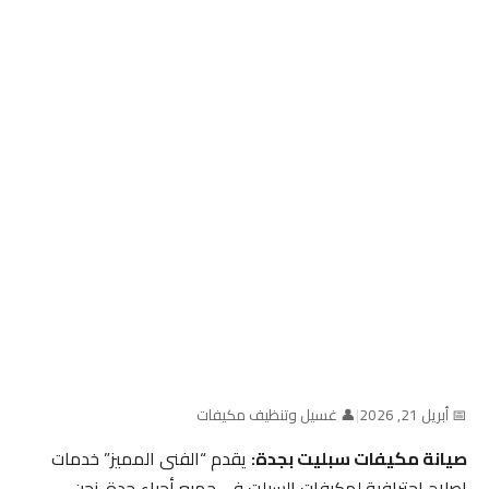
📅 أبريل 21, 2026
|
👤 غسيل وتنظيف مكيفات
صيانة مكيفات سبليت بجدة:
يقدم “الفنى المميز” خدمات
إصلاح احترافية لمكيفات السبلت في جميع أحياء جدة. نحن