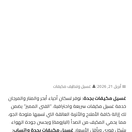
📅 أبريل 21, 2026
|
👤 غسيل وتنظيف مكيفات
غسيل مكيفات بجدة:
نوفر لسكان أحياء أبحر والمنار والمرجان
خدمة غسيل مكيفات سريعة واحترافية. “الفنى المميز” يضمن
لك إزالة كافة الأملاح والأتربة العالقة التي تسببها ملوحة الجو،
مما يحمي المكيف من الصدأ (البارومة) ويحسن جودة الهواء
بشكل فوري وبأقل الأسعار.
غسيل مكيفات بجدة واتساب: