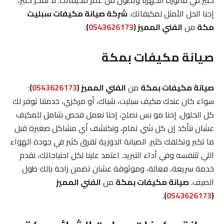
كثير في فاتورة الكهربا وتطول من عمر مكيفاتك. لا تفكر كثير،
إحنا الحل الأمثل لمكيفاتك.
شركة صيانة مكيفات سبليت
مكة
من
الفني المميز (
0543626173
)
.
صيانة مكيفات بمكة
صيانة مكيفات بمكة
من
الفني المميز (
0543626173
)
:
سواء كان عندك مكيف سبليت، شباك، أو مركزي، خدمتنا توفر لك
كل الحلول. إحنا مو بس نصلح، إحنا نعمل فحص شامل للمكيف
عشان نتأكد إن كل شي تمام، ونكتشف أي مشاكل صغيرة قبل
ما تكبر وتكلفك كثير. الصيانة الدورية تفرق كثير في جودة الهواء
اللي تتنفسه وفي أداء التبريد. اعتمد علينا لكل احتياجاتك، نقدم
خدمة سريعة، فعالة، وموثوقة عشان تضمن راحة بالك طول
الصيف.
صيانة مكيفات بمكة
من
الفني المميز
.
)
0543626173
(