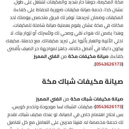
مكة المكرمة، جوها حار شديد والمكيفات تشتغل على طول.
عشان كذا، خدمة صيانة مكيفات ضرورية للحفاظ على كفاءة
المكيفات وضمان تبريدها. نوفر لك فريق متخصص بيوصلك لحد
مكانك في مكة عشان يقوم بعملية صيانة شاملة للمكيفات،
وهذا يضمن لك هواء نقي وصحي لك ولأسرتك أو لزوار بيتك. لا
تخلي الأتربة والغبار يأثروا على تبريد مكيفاتك. مع خدمتنا، مكيفك
بيكون دايمًا في أفضل حالاته، جاهز لمواجهة حر الصيف بأقصى
كفاءة.
صيانة مكيفات مكة
من
الفني المميز
.
)
0543626173
(
صيانة مكيفات شباك مكة
صيانة مكيفات شباك مكة
من
الفني المميز
(
0543626173
)
: مكيفات الشباك لسا موجودة وتخدم كويس،
بس تحتاج اهتمام خاص في الصيانة. لو عندك مكيف شباك، نقدم
لك خدمة مخصصة له. فنيينا مدربين على التعامل مع كل تفاصيل