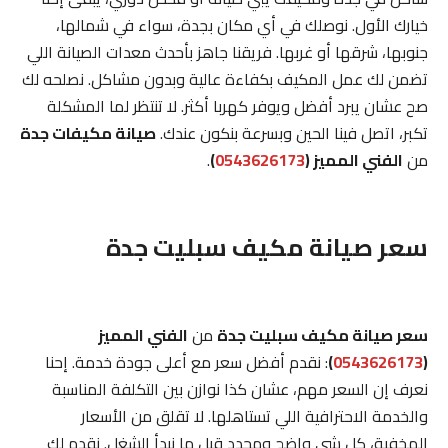
خيارك الأول. نوصلك في أي مكان بجدة، سواء في شمالها،
جنوبها، شرقها أو غربها. فريقنا جاهز بأحدث معدات الصيانة اللي
تضمن لك عمل المكيف بكفاءة عالية وبدون مشاكل. نصلحه لك
صح عشان يبرد أفضل ويوفر كهربا أكثر. لا تنتظر لما المشكلة
تكبر، اتصل فينا الحين وبسرعة بنكون عندك.
صيانة مكيفات جدة
من
الفني المميز (
0543626173
)
.
سعر صيانة مكيف سبليت جدة
سعر صيانة مكيف سبليت جدة
من
الفني المميز
(
0543626173
)
: نقدم أفضل سعر مع أعلى جودة خدمة. إحنا
نعرف إن السعر مهم، عشان كذا نوازن بين التكلفة المناسبة
والخدمة الاحترافية اللي تستاهلها. لا تقلق من الأسعار
المخفية، كل شي واضح ومحدد قبل ما نبدأ الشغل. نقدم لك