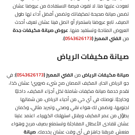
تعودت عليها منا. لا تفوت فرصة الاستفادة من عروضنا عشان
تضمن صيانة صحيحة لمكيفاتك وتضمن أفضل أداء لها طول
الصيف. تابع عروضنا باستمرار أو اتصل فينا عشان تعرف أحدث
العروض المتاحة وتستفيد منها.
عروض صيانة مكيفات جدة
من
الفني المميز (
0543626173
)
.
صيانة مكيفات الرياض
صيانة مكيفات الرياض
من
الفني المميز (
0543626173
)
: في
جو الرياض الحار، المكيف المصان صح شيء ضروري! عشان كذا،
نقدم خدمة صيانة مكيفات شاملة لكل أجزاء المكيف، داخليًا
وخارجيًا. نوصلك في أي حي من أحياء الرياض، من شمالها
لجنوبها، ونضمن لك هواء نقي وصحي وتبريد مثالي، وكمان
يطوّل من عمر المكيف ويقلل استهلاك الكهرباء. اعتمد علينا
عشان تتفادى الأعطال المفاجئة وتستمتع بصيف مريح وهواء
منعش. فريقنا جاهز في أي وقت عشان يخدمك.
صيانة