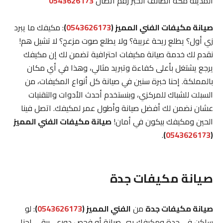
المدينة مكة الطائف الخبر رقم اتصال
0543626173
صيانة مكيفات الفني المميز (
0543626173
)
: مكيفك ما يبرد
زي أول؟ يطلع ريحة غريبة؟ ولا يطلع صوت مزعج؟ لا تشيل هم!
نقدم لك خدمة صيانة مكيفات احترافية تضمن لك إن مكيفك
يرجع يشتغل بأعلى كفاءة وتبريد مثالي، وهذا في أي مكان
بالمملكة. إحنا خبرة سنين في صيانة كل أنواع المكيفات، من
السبلت للشباك للمركزي، وبنستخدم أحدث الأدوات والتقنيات
عشان نضمن لك أفضل صيانة وأطول عمر لمكيفك. اتصل فينا
الحين ومكيفك بيكون في أمان!
صيانة مكيفات الفني المميز
.
)
0543626173
(
صيانة مكيفات جدة
صيانة مكيفات جدة
من
الفني المميز (
0543626173
)
: لو
ساكن في جدة ومكيفك يبي صيانة أو فحص دوري، يبقى إحنا