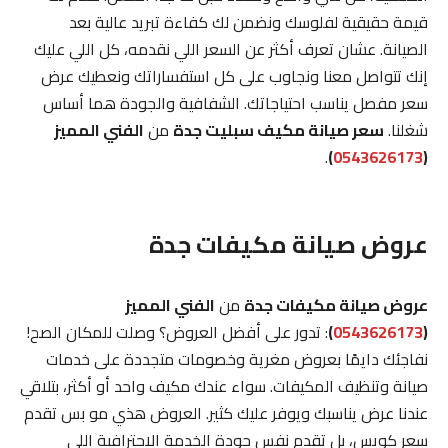
قيمة حقيقية لفلوسك ونضمن لك كفاءة تبريد عالية بعد
الصيانة. عشان تعرف أكثر عن السعر اللي نقدمه، كل اللي عليك
إنك تتواصل معنا ونجاوب على كل استفساراتك ونعطيك عرض
سعر مفصل يناسب احتياجاتك. الشفافية والجودة هما أساس
شغلنا.
سعر صيانة مكيف سبليت جدة
من
الفني المميز
.
)
0543626173
(
عروض صيانة مكيفات جدة
عروض صيانة مكيفات جدة
من
الفني المميز
(
0543626173
)
: تدور على أفضل العروض؟ وصلت للمكان الصح!
نفاجئك دايمًا بعروض مغرية وخصومات متجددة على خدمات
صيانة وتنظيف المكيفات. سواء عندك مكيف واحد أو أكثر، بتلاقي
عندنا عرض يناسبك ويوفر عليك كثير. العروض هذي مو بس تقدم
سعر كويس، بل تقدم نفس جودة الخدمة الاحترافية اللي