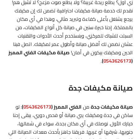
زي أول؟ يطلع ريحة غريبة؟ ولا يطلع صوت مزعج؟ لا تشيل هم!
نقدم لك خدمة صيانة مكيفات احترافية تضمن لك إن مكيفك
يرجع يشتغل بأعلى كفاءة وتبريد مثالي، وهذا في أي مكان
بالمملكة. إحنا خبرة سنين في صيانة كل أنواع المكيفات، من
السبلت للشباك للمركزي، وبنستخدم أحدث الأدوات والتقنيات
عشان نضمن لك أفضل صيانة وأطول عمر لمكيفك. اتصل فينا
الحين ومكيفك بيكون في أمان!
صيانة مكيفات الفني المميز
.
)
0543626173
(
صيانة مكيفات جدة
صيانة مكيفات جدة
من
الفني المميز (
0543626173
)
: لو
ساكن في جدة ومكيفك يبي صيانة أو فحص دوري، يبقى إحنا
خيارك الأول. نوصلك في أي مكان بجدة، سواء في شمالها،
جنوبها، شرقها أو غربها. فريقنا جاهز بأحدث معدات الصيانة اللي