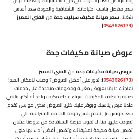
إنك تتواصل معنا ونجاوب على كل استفساراتك ونعطيك عرض
سعر مفصل يناسب احتياجاتك. الشفافية والجودة هما أساس
شغلنا.
سعر صيانة مكيف سبليت جدة
من
الفني المميز
.
)
0543626173
(
عروض صيانة مكيفات جدة
عروض صيانة مكيفات جدة
من
الفني المميز
(
0543626173
)
: تدور على أفضل العروض؟ وصلت للمكان الصح!
نفاجئك دايمًا بعروض مغرية وخصومات متجددة على خدمات
صيانة وتنظيف المكيفات. سواء عندك مكيف واحد أو أكثر، بتلاقي
عندنا عرض يناسبك ويوفر عليك كثير. العروض هذي مو بس تقدم
سعر كويس، بل تقدم نفس جودة الخدمة الاحترافية اللي
تعودت عليها منا. لا تفوت فرصة الاستفادة من عروضنا عشان
تضمن صيانة صحيحة لمكيفاتك وتضمن أفضل أداء لها طول
الصيف. تابع عروضنا باستمرار أو اتصل فينا عشان تعرف أحدث