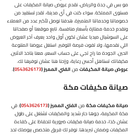
مو بس في جدة والرياض، نقدم عروض صيانة المكيفات على
مستوى المملكة. سواء كنت في أي مدينة، تقدر تستفيد من
خصوماتنا وخدماتنا المتميزة. هدفنا نوصل لأكبر عدد من العملاء
ونقدم خدمة ممتازة بأسعار منافسة. تابع موقعنا أو صفحاتنا
على السوشيال ميديا عشان تكون أول واحد يعرف آخر العروض
اللي نقدمها، ولا تفوت فرصة التوفير. استغل عروضنا المتنوعة
الحين. الجودة ما راح تجي على حساب السعر، معنا بتاخذ الاثنين.
مكيفاتك تستاهل أحسن رعاية، وإحنا هنا عشان نوفرها لك.
عروض صيانة المكيفات
من
الفني المميز (
0543626173
)
.
صيانة مكيفات مكة
صيانة مكيفات مكة
من
الفني المميز (
0543626173
)
: في
مكة المكرمة، جوها حار شديد والمكيفات تشتغل على طول.
عشان كذا، خدمة صيانة مكيفات ضرورية للحفاظ على كفاءة
المكيفات وضمان تبريدها. نوفر لك فريق متخصص بيوصلك لحد