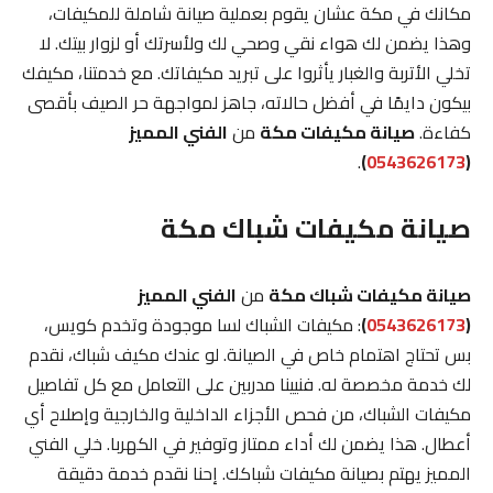
مكانك في مكة عشان يقوم بعملية صيانة شاملة للمكيفات،
وهذا يضمن لك هواء نقي وصحي لك ولأسرتك أو لزوار بيتك. لا
تخلي الأتربة والغبار يأثروا على تبريد مكيفاتك. مع خدمتنا، مكيفك
بيكون دايمًا في أفضل حالاته، جاهز لمواجهة حر الصيف بأقصى
كفاءة.
صيانة مكيفات مكة
من
الفني المميز
.
)
0543626173
(
صيانة مكيفات شباك مكة
صيانة مكيفات شباك مكة
من
الفني المميز
(
0543626173
)
: مكيفات الشباك لسا موجودة وتخدم كويس،
بس تحتاج اهتمام خاص في الصيانة. لو عندك مكيف شباك، نقدم
لك خدمة مخصصة له. فنيينا مدربين على التعامل مع كل تفاصيل
مكيفات الشباك، من فحص الأجزاء الداخلية والخارجية وإصلاح أي
أعطال. هذا يضمن لك أداء ممتاز وتوفير في الكهربا. خلي الفني
المميز يهتم بصيانة مكيفات شباكك. إحنا نقدم خدمة دقيقة