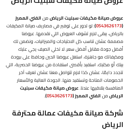
عروض صيانة مكيفات سبليت الرياض
عروض صيانة مكيفات سبليت الرياض
من
الفني المميز
(
0543626173
)
: لو تدور على توفير في مصاريف صيانة المكيفات
بالرياض، يبقى لازم تشوف العروض اللي نقدمها. عروضنا
مصممة عشان تناسب كل الاحتياجات والميزانيات، ونضمن لك
أفضل جودة مقابل أفضل سعر. لا تخلي الصيف يجي عليك
ومكيفاتك مو جاهزة، استغل عروضنا الحين وحافظ على برودة
بيتك أو مكتبك. استفيد بأقصى استفادة من عروضنا الحصرية، اللي
تتجدد دايمًا، عشان كذا لازم تتواصل معنا عشان تعرف آخر
الخصومات المتاحة وتستفيد منها. الجودة العالية والأسعار
المنافسة بتلاقيها عندنا.
عروض صيانة مكيفات سبليت
الرياض
من
الفني المميز (
0543626173
)
.
شركة صيانة مكيفات عمالة محترفة
الرياض