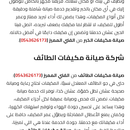
ونظيف في بيتك أو مكان شغلك. فريقنا مجهز بالكامل للوصول
إليك في أي مكان بالخبر وتقديم خدمة صيانة شاملة ودقيقة
لكل أنواع المكيفات، وهذا يضمن لك أداء تبريد ممتاز وعمر
أطول للمكيف. لا تنتظر لما مكيفك يضعف تبريده، اتصل فينا
الحين عشان خدمتنا وتضمن إن مكيفك دايمًا في أفضل حالاته.
صيانة مكيفات الخبر
من
الفني المميز (
0543626173
)
.
شركة صيانة مكيفات الطائف
صيانة مكيفات الطائف
من
الفني المميز (
0543626173
)
:
حتى في جو الطائف المعتدل نسبيًا، المكيفات تحتاج رعاية وصيانة
صحيحة عشان تظل كفؤة. عشان كذا، نوفر لك خدمة صيانة
مكيفات. نضمن لك فحص وصيانة عميقة لكل أجزاء المكيف،
وهذا يساعد على تحسين جودة الهواء وتوفير استهلاك الكهربا،
وكمان يمنع الأعطال المفاجئة ويطوّل عمر المكيف. حافظ على
أداء مكيفاتك مع خدمتنا. جودة الخدمة عندنا هي اللي تميزنا،