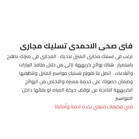
فنى صحى الاحمدى تسليك مجارى
ترغب فى تسليك مجارى المنزل لدديك . المجارى فى منزلك تطفح
باستمرار . هناك روائح كريههة تاتى من خلال منافذ البيارات
والبلاعات . اتصل بنا نقوزم بتسليك مواسير المنزل وتنظيفها
وضمان حصولك على خدمة مميزه والتخلص من الروائح
الكريههة الناتجة عن توقف حركة المياه او بقائها داخل
المواسير
فني مكيفات فلبيني بجدة (دقة وأمانة)