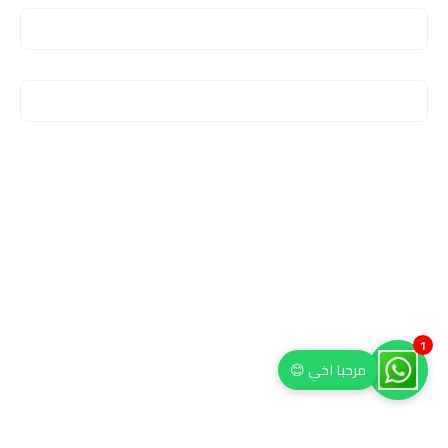
1
مرحبا اخي 😊