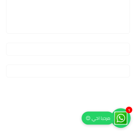
1
مرحبا اخي 😊