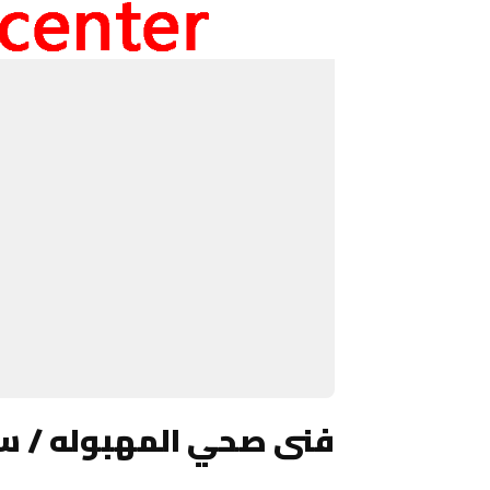
فنى صحي المهبوله / س