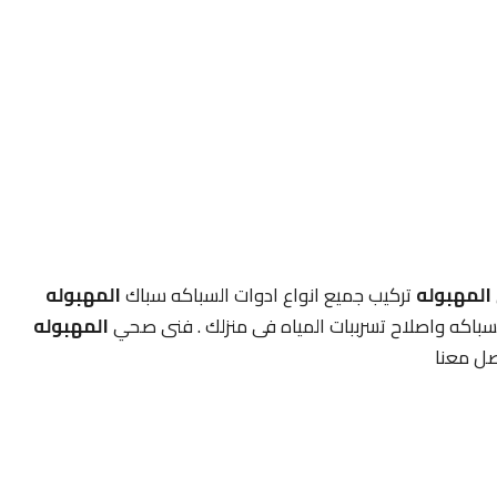
المهبوله
تركيب جميع انواع ادوات السباكه سباك
المهبوله
باكه واصلاح تسرببات المياه فى منزلك . فنى صحي
المهبوله
ل معنا