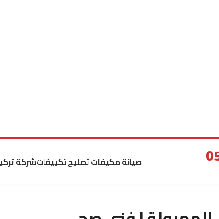
صيانة مكيفات تصليح تكييفات
شركة تركي
لمهبولة | فني صحي