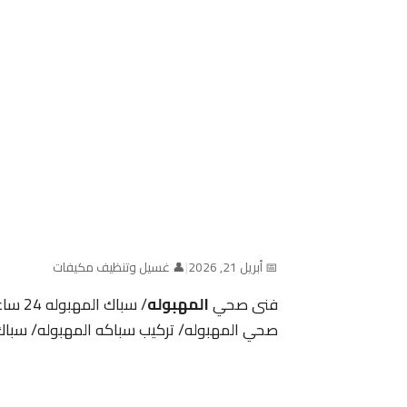
📅 أبريل 21, 2026
|
👤 غسيل وتنظيف مكيفات
فنى صحي
المهبوله
/ سباك المهبوله 24 ساعة / سباك صحي/رقم افضل فنى صحي
صحي المهبوله/ تركيب سباكه المهبوله/ سبا