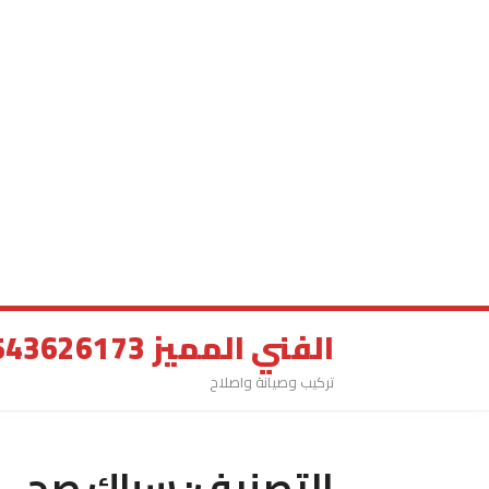
الفني المميز 0543626173
تركيب وصيانة واصلاح
التصنيف:
سباك صحي ا