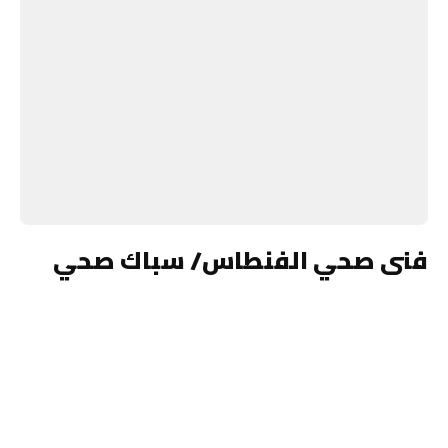
فنى صحي الفنطاس/ سباك صحي