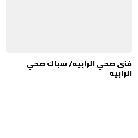
فنى صحي الرابيه/ سباك صحي
الرابيه