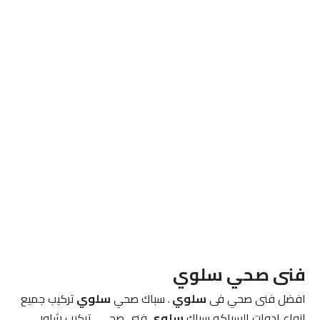
فنى صحي
سلوي
افضل فنى صحي فى
سلوي
. سباك صحي
سلوي
تركيب جميع
انواع ادوات السباكه سباك
سلوي
فنى صحي . تركيب شاور