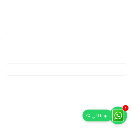
1
مرحبا اخي 😊