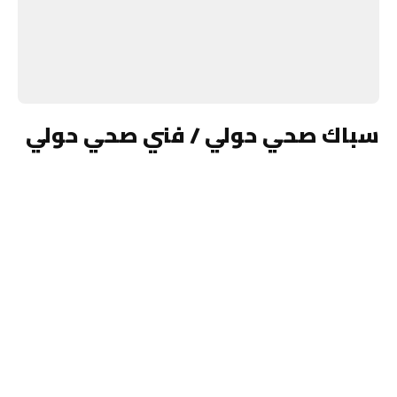
سباك صحي حولي / فني صحي حولي