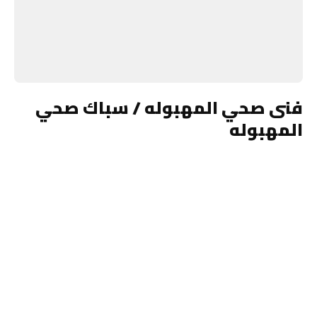
فنى صحي المهبوله / سباك صحي
المهبوله