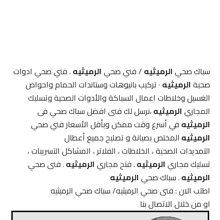
سباك صحي
الرميثيه
/ فني صحي
الرميثيه
. فني صحي ادوات
صحية
الرميثيه
· تركيب بانيوهات وستاندات الحمام واحواض
الغسيل وخلاطات اعمال السباكة والأدوات الصحية وتسليك
المجاري
الرميثيه
،نرسل لك فنى افضل سباك صحي فى
الرميثيه
في أسرع وقت ممكن وبأقل الأسعار فني صحي
الرميثيه
المختص بصيانة و تصليح جميع أعطال
التمديدات الصحية ، الخلاطات ، الفلاتر ، المشاكل التسريبات ،
تسليك مجاري
الرميثيه
. فتح مجاري
الرميثيه
. فنى صحي
الرميثيه
. سباك صحي
الرميثيه
اطلب الان : فنى صحي الرميثيه/ سباك صحي الرميثيه
او من خلال الاتصال بنا