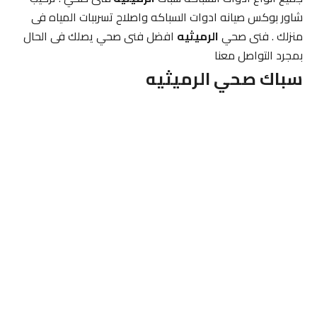
شاور بوكس صيانه ادوات السباكه واصلاح تسرببات المياه فى
منزلك . فنى صحي
الرميثيه
افضل فنى صحي يصلك فى الحال
بمجرد التواصل معنا
سباك صحي
الرميثيه