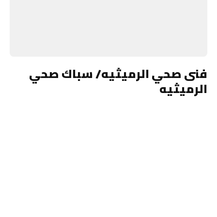
فنى صحي الرميثيه/ سباك صحي
الرميثيه