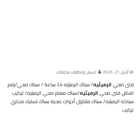
📅 أبريل 21, 2026
|
👤 غسيل وتنظيف مكيفات
فنى صحي
الرميثيه
/ سباك الرميثيه 24 ساعة / سباك صحي/رقم
افضل فنى صحي
الرميثيه
/سباك معلم صحي الرميثيه/ تركيب
سباكه الرميثيه/ سباك مقاول أدوات صحية سباك تسليك مجاري
تركيب