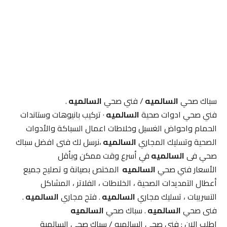
سباك صحي
السالميه
/ فني صحي
السالميه
.
فني صحي ادوات صحية
السالميه
· تركيب بانيوهات وستاندات
الحمام واحواض الغسيل وخلاطات اعمال السباكة والأدوات
الصحية وتسليك المجاري
السالميه
،نرسل لك فنى افضل سباك
صحي فى
السالميه
في أسرع وقت ممكن وبأقل
الأسعار فني صحي
السالميه
المختص بصيانة و تصليح جميع
أعطال التمديدات الصحية ، الخلاطات ، الفلاتر ، المشاكل
التسريبات ، تسليك مجاري
السالميه
. فتح مجاري
السالميه
.
فنى صحي
السالميه
. سباك صحي
السالميه
اطلب الان : فنى صحي السالميه / سباك صحي السالمية