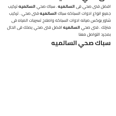
افضل فنى صحي فى
السالميه
. سباك صحي
السالميه
تركيب
جميع انواع ادوات السباكه سباك
السالميه
فنى صحي . تركيب
شاور بوكس صيانه ادوات السباكه واصلاح تسرببات المياه فى
منزلك . فنى صحي
السالميه
افضل فنى صحي يصلك فى الحال
بمجرد التواصل معنا
سباك صحي
السالميه