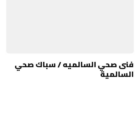
فنى صحي السالميه / سباك صحي
السالمية