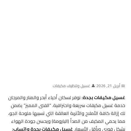
📅 أبريل 21, 2026
|
👤 غسيل وتنظيف مكيفات
غسيل مكيفات بجدة:
نوفر لسكان أحياء أبحر والمنار والمرجان
خدمة غسيل مكيفات سريعة واحترافية. “الفنى المميز” يضمن
لك إزالة كافة الأملاح والأتربة العالقة التي تسببها ملوحة الجو،
مما يحمي المكيف من الصدأ (البارومة) ويحسن جودة الهواء
بشكل فوري وبأقل الأسعار.
غسيل مكيفات بجدة واتساب: