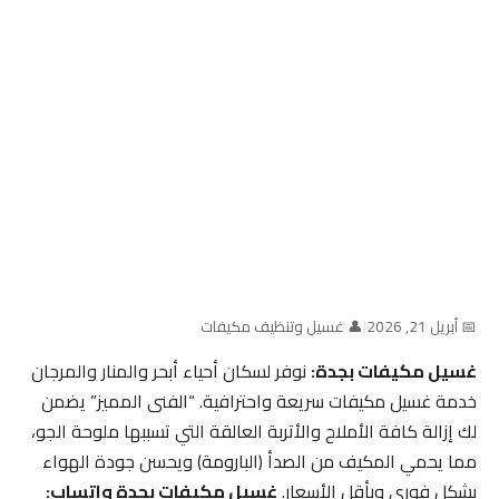
📅 أبريل 21, 2026
|
👤 غسيل وتنظيف مكيفات
غسيل مكيفات بجدة:
نوفر لسكان أحياء أبحر والمنار والمرجان
خدمة غسيل مكيفات سريعة واحترافية. “الفنى المميز” يضمن
لك إزالة كافة الأملاح والأتربة العالقة التي تسببها ملوحة الجو،
مما يحمي المكيف من الصدأ (البارومة) ويحسن جودة الهواء
بشكل فوري وبأقل الأسعار.
غسيل مكيفات بجدة واتساب: