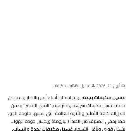
📅 أبريل 21, 2026
|
👤 غسيل وتنظيف مكيفات
غسيل مكيفات بجدة:
نوفر لسكان أحياء أبحر والمنار والمرجان
خدمة غسيل مكيفات سريعة واحترافية. “الفنى المميز” يضمن
لك إزالة كافة الأملاح والأتربة العالقة التي تسببها ملوحة الجو،
مما يحمي المكيف من الصدأ (البارومة) ويحسن جودة الهواء
بشكل فوري وبأقل الأسعار.
غسيل مكيفات بجدة واتساب: