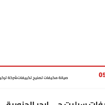
صيانة مكيفات تصليح تكييفات
شركة تركي
ات سبليت حي ابحر الجنوبية