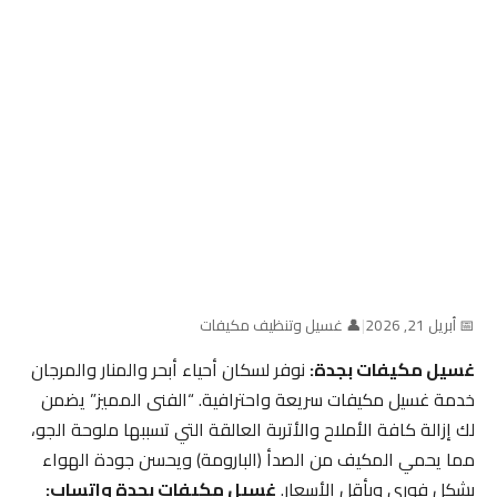
📅 أبريل 21, 2026
|
👤 غسيل وتنظيف مكيفات
غسيل مكيفات بجدة:
نوفر لسكان أحياء أبحر والمنار والمرجان
خدمة غسيل مكيفات سريعة واحترافية. “الفنى المميز” يضمن
لك إزالة كافة الأملاح والأتربة العالقة التي تسببها ملوحة الجو،
مما يحمي المكيف من الصدأ (البارومة) ويحسن جودة الهواء
بشكل فوري وبأقل الأسعار.
غسيل مكيفات بجدة واتساب: