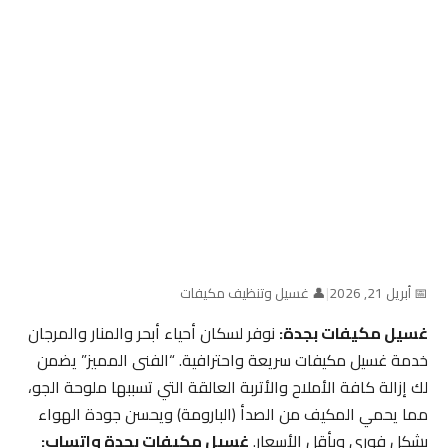
📅 أبريل 21, 2026
|
👤 غسيل وتنظيف مكيفات
غسيل مكيفات بجدة:
نوفر لسكان أحياء أبحر والمنار والمرجان
خدمة غسيل مكيفات سريعة واحترافية. “الفنى المميز” يضمن
لك إزالة كافة الأملاح والأتربة العالقة التي تسببها ملوحة الجو،
مما يحمي المكيف من الصدأ (البارومة) ويحسن جودة الهواء
بشكل فوري وبأقل الأسعار.
غسيل مكيفات بجدة واتساب: