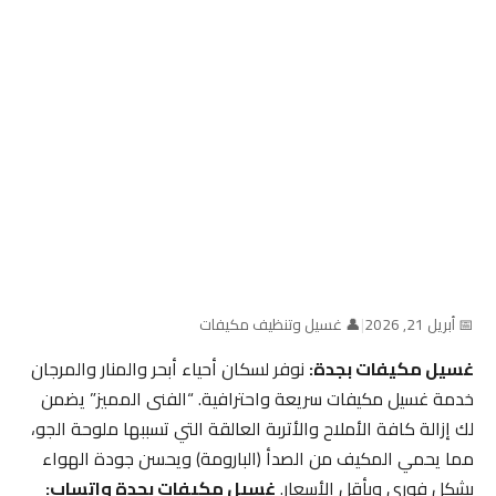
📅 أبريل 21, 2026
|
👤 غسيل وتنظيف مكيفات
غسيل مكيفات بجدة:
نوفر لسكان أحياء أبحر والمنار والمرجان
خدمة غسيل مكيفات سريعة واحترافية. “الفنى المميز” يضمن
لك إزالة كافة الأملاح والأتربة العالقة التي تسببها ملوحة الجو،
مما يحمي المكيف من الصدأ (البارومة) ويحسن جودة الهواء
بشكل فوري وبأقل الأسعار.
غسيل مكيفات بجدة واتساب: