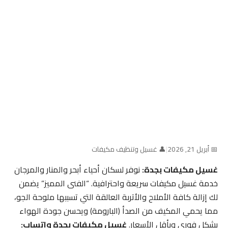
📅 أبريل 21, 2026
|
👤 غسيل وتنظيف مكيفات
غسيل مكيفات بجدة:
نوفر لسكان أحياء أبحر والمنار والمرجان
خدمة غسيل مكيفات سريعة واحترافية. “الفنى المميز” يضمن
لك إزالة كافة الأملاح والأتربة العالقة التي تسببها ملوحة الجو،
مما يحمي المكيف من الصدأ (البارومة) ويحسن جودة الهواء
بشكل فوري وبأقل الأسعار.
غسيل مكيفات بجدة واتساب: