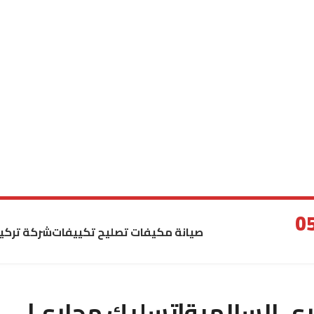
صيانة مكيفات تصليح تكييفات
شركة تركي
ي السالمية|تسليك مجاري|