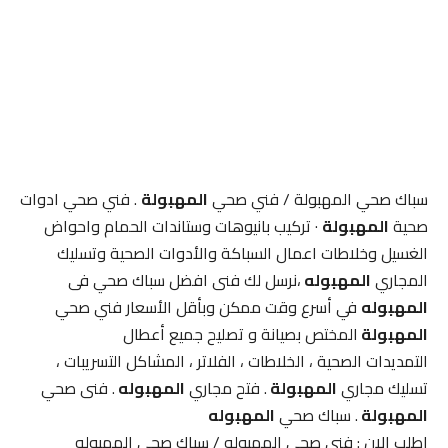
سباك صحي المهبولة / فني صحي
المهبولة
. فني صحي ادوات
صحية
المهبولة
· تركيب بانيوهات وستاندات الحمام واحواض
الغسيل وخلاطات اعمال السباكة والأدوات الصحية وتسليك
المجاري
المهبوله
،نرسل لك فنى افضل سباك صحي فى
المهبوله
في أسرع وقت ممكن وبأقل الأسعار فني صحي
المهبولة
المختص بصيانة و تصليح جميع أعطال
التمديدات الصحية ، الخلاطات ، الفلاتر ، المشاكل التسريبات ،
تسليك مجاري
المهبولة
. فتح مجاري
المهبوله
. فنى صحي
المهبولة
. سباك صحي
المهبوله
اطلب الان : فنى صحي المهبوله / سباك صحي المهبوله