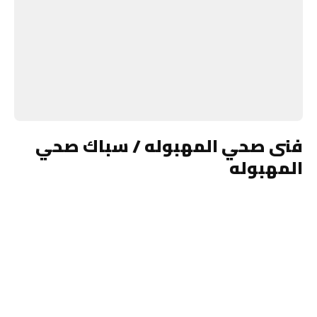
فنى صحي المهبوله / سباك صحي
المهبوله