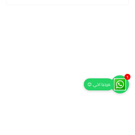
1
مرحبا اخي 😊