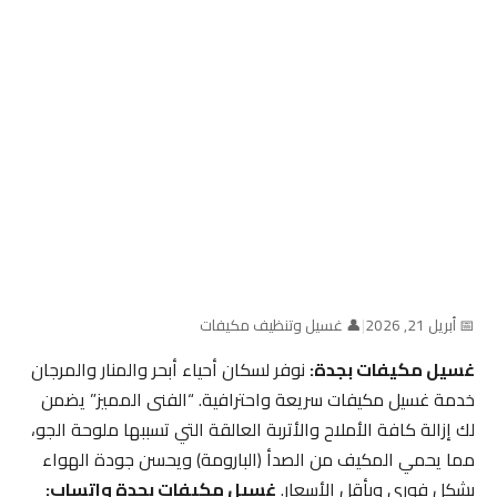
📅 أبريل 21, 2026
|
👤 غسيل وتنظيف مكيفات
غسيل مكيفات بجدة:
نوفر لسكان أحياء أبحر والمنار والمرجان
خدمة غسيل مكيفات سريعة واحترافية. “الفنى المميز” يضمن
لك إزالة كافة الأملاح والأتربة العالقة التي تسببها ملوحة الجو،
مما يحمي المكيف من الصدأ (البارومة) ويحسن جودة الهواء
بشكل فوري وبأقل الأسعار.
غسيل مكيفات بجدة واتساب: