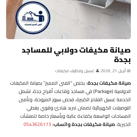
صيانة مكيفات دولابي للمساجد
بجدة
📅 أبريل 21, 2026
|
👤 غسيل وتنظيف مكيفات
صيانة مكيفات بجدة:
يختص “الفنى المميز” بصيانة المكيفات
الدولابية (Package) في مساجد وقاعات أفراح جدة. تشمل
الخدمة غسيل الفلاتر الكبيرة، فحص سيور المروحة، وتأمين
التوصيلات الكهربائية لضمان تبريد هادئ وقوي يغطي
المساحات الواسعة بكفاءة عالية وبأسعار خاصة للمنشآت
الخيرية.
صيانة مكيفات بجدة واتساب:
0543626173