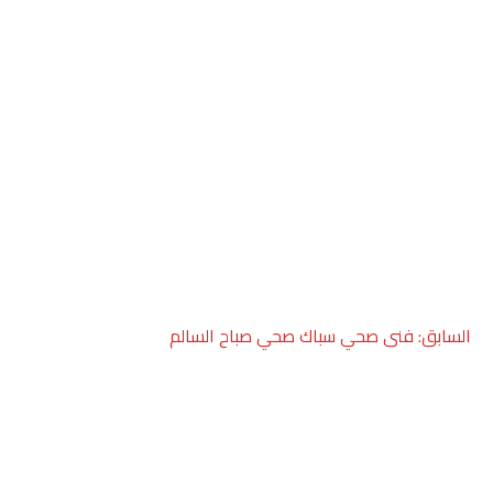
صفّح
السابق:
فنى صحي سباك صحي صباح السالم
لمقالات