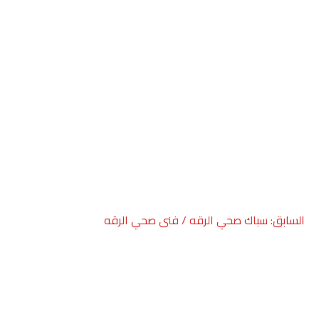
صفّح
السابق:
سباك صحي الرقه / فنى صحي الرقه
لمقالات