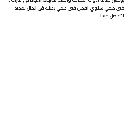
بوكس صيانه ادوات السباكه واصلاح تسرببات المياه فى منزلك .
فنى صحي
سلوي
افضل فنى صحي يصلك فى الحال بمجرد
التواصل معنا